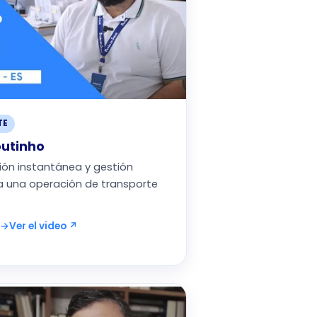
TE
utinho
ón instantánea y gestión
a una operación de transporte
 →
Ver el video ↗