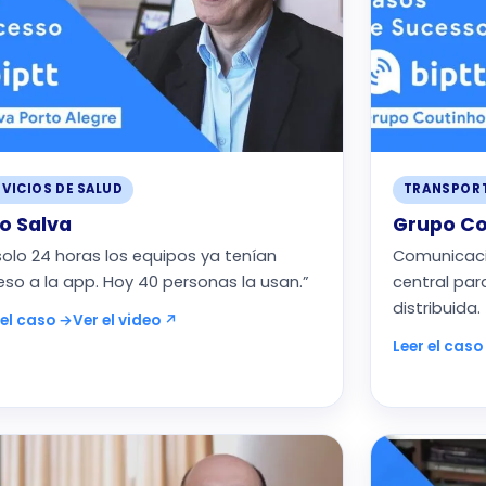
VICIOS DE SALUD
TRANSPOR
o Salva
Grupo Co
solo 24 horas los equipos ya tenían
Comunicaci
so a la app. Hoy 40 personas la usan.”
central par
distribuida.
 el caso →
Ver el video ↗
Leer el caso