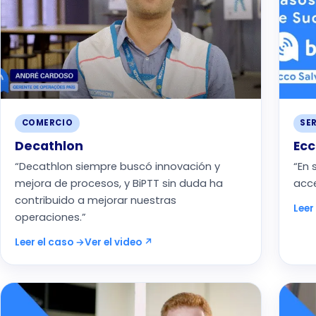
COMERCIO
SER
Decathlon
Ecc
“Decathlon siempre buscó innovación y
“En 
mejora de procesos, y BiPTT sin duda ha
acce
contribuido a mejorar nuestras
Leer
operaciones.”
Leer el caso →
Ver el video ↗