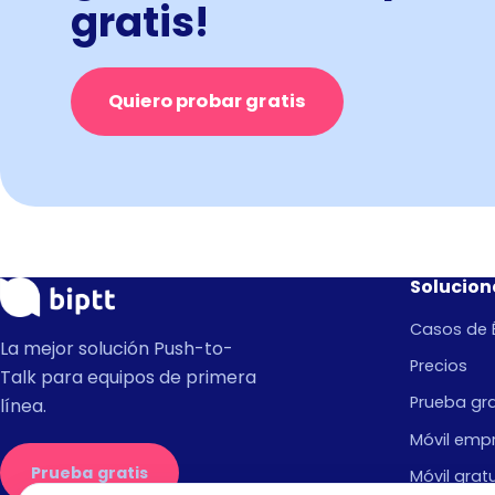
gratis!
Quiero probar gratis
Solucion
Casos de É
La mejor solución Push-to-
Precios
Talk para equipos de primera
Prueba gra
línea.
Móvil empr
Prueba gratis
Móvil grat