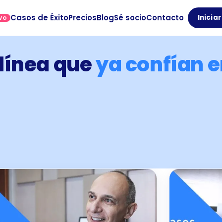
Casos de Éxito
Precios
Blog
Sé socio
Contacto
Inicia
VO
línea que
ya confían e