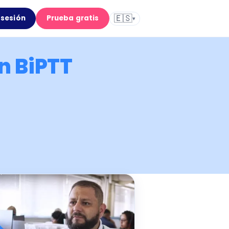
🇪🇸
r sesión
Prueba gratis
▾
n BiPTT