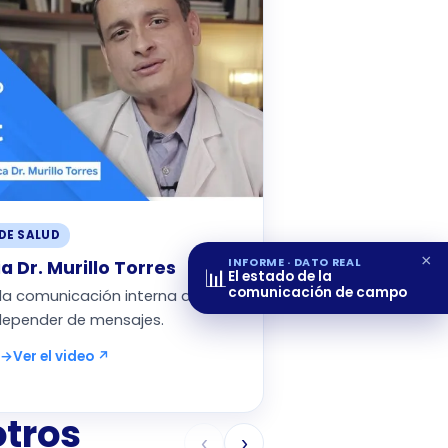
DE SALUD
×
INFORME · DATO REAL
a Dr. Murillo Torres
📊
El estado de la
comunicación de campo
 la comunicación interna de la
n depender de mensajes.
 →
Ver el video ↗
otros
‹
›