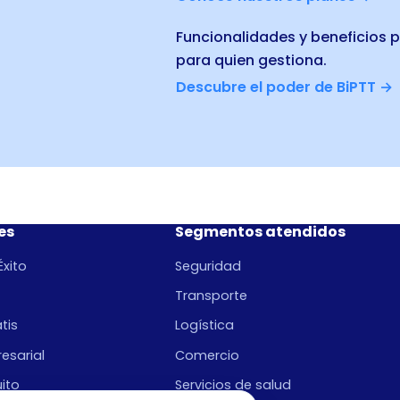
Funcionalidades y beneficios p
para quien gestiona.
Descubre el poder de BiPTT →
es
Segmentos atendidos
xito
Seguridad
Transporte
tis
Logística
esarial
Comercio
uito
Servicios de salud