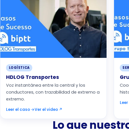
LOGÍSTICA
SE
HDLOG Transportes
Gru
Voz instantánea entre la central y los
Coo
conductores, con trazabilidad de extremo a
hist
extremo.
Leer
Leer el caso →
Ver el video ↗
Lo que nuestro