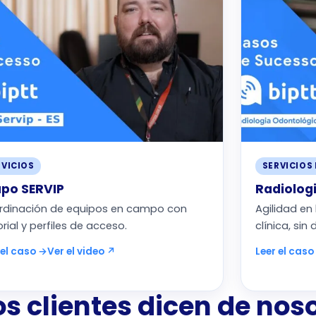
RVICIOS
SERVICIOS 
po SERVIP
Radiologi
rdinación de equipos en campo con
Agilidad en
orial y perfiles de acceso.
clínica, si
 el caso →
Ver el video ↗
Leer el caso
s clientes dicen de nos