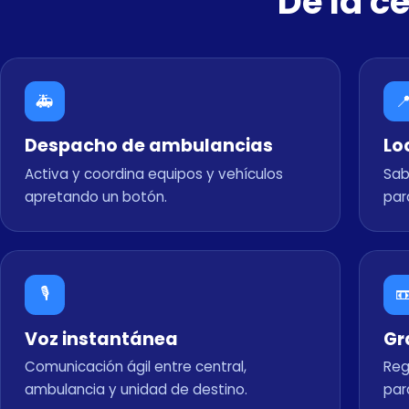
De la c
🚑

Despacho de ambulancias
Lo
Activa y coordina equipos y vehículos
Sab
apretando un botón.
par
🎙️

Voz instantánea
Gr
Comunicación ágil entre central,
Reg
ambulancia y unidad de destino.
par