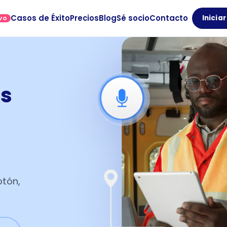
Casos de Éxito
Precios
Blog
Sé socio
Contacto
Inicia
VO
os
otón,