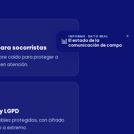
×
INFORME · DATO REAL
📊
El estado de la
comunicación de campo
para socorristas
re caído para proteger a
 en atención.
 y LGPD
ibles protegidos, con cifrado
 a extremo.