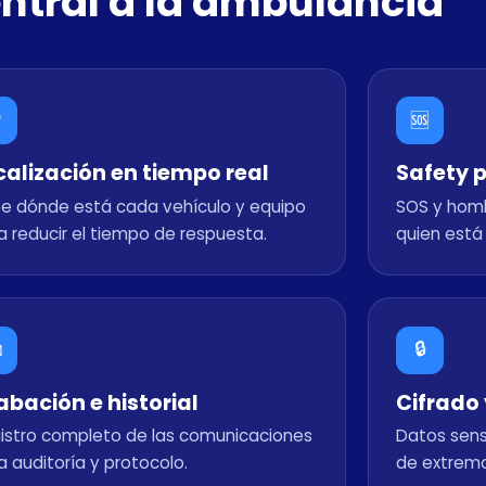
entral a la ambulancia

🆘
calización en tiempo real
Safety 
e dónde está cada vehículo y equipo
SOS y homb
a reducir el tiempo de respuesta.
quien está

🔒
abación e historial
Cifrado
istro completo de las comunicaciones
Datos sens
a auditoría y protocolo.
de extremo