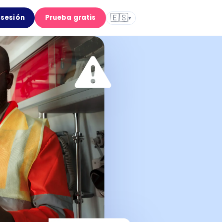
🇪🇸
r sesión
Prueba gratis
▾