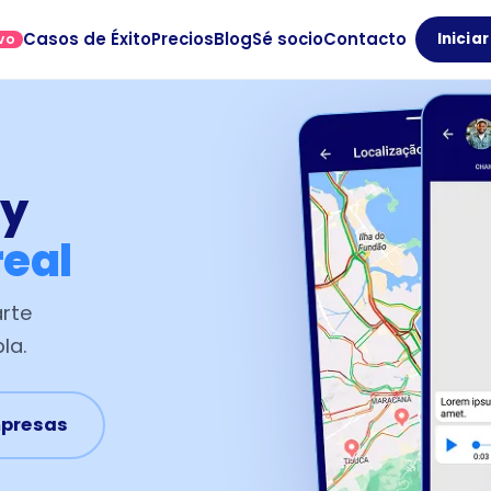
Casos de Éxito
Precios
Blog
Sé socio
Contacto
Inicia
VO
 y
real
arte
la.
mpresas