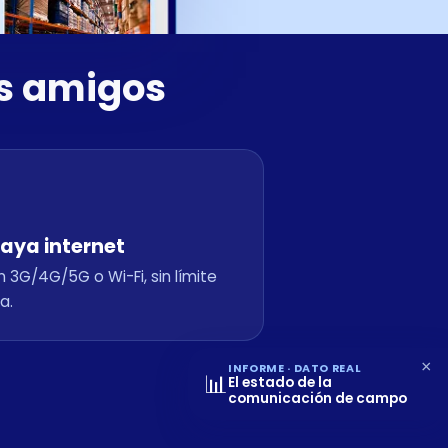
us amigos
aya internet
 3G/4G/5G o Wi-Fi, sin límite
a.
×
INFORME · DATO REAL
📊
El estado de la
comunicación de campo