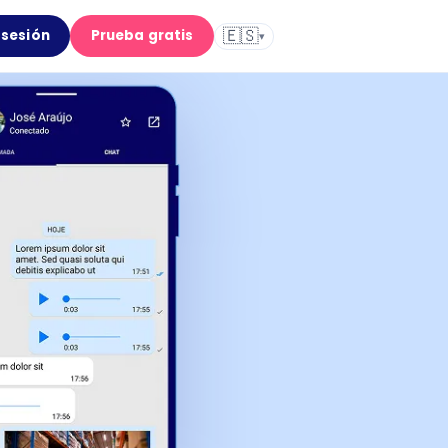
🇪🇸
r sesión
Prueba gratis
▾