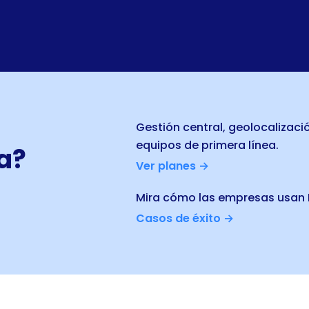
-
Gestión central, geolocalizaci
equipos de primera línea.
a?
Ver planes →
Mira cómo las empresas usan B
Casos de éxito →