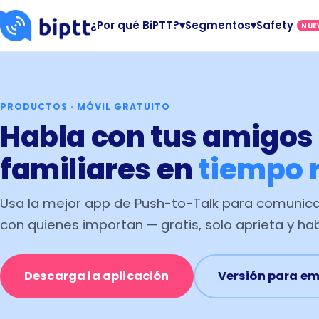
¿Por qué BiPTT?
▾
Segmentos
▾
Safety
NUE
PRODUCTOS · MÓVIL GRATUITO
Habla con tus amigos
familiares en
tiempo 
Usa la mejor app de Push-to-Talk para comunic
con quienes importan — gratis, solo aprieta y hab
Descarga la aplicación
Versión para e